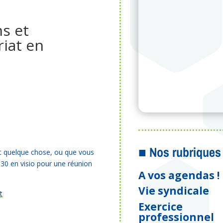
s et
riat en
■ Nos rubriques
t quelque chose, ou que vous
9h30 en visio pour une réunion
A vos agendas !
Vie syndicale
t
Exercice
professionnel