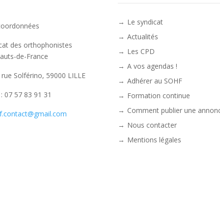
Le syndicat
coordonnées
Actualités
cat des orthophonistes
Les CPD
auts-de-France
A vos agendas !
 rue Solférino, 59000 LILLE
Adhérer au SOHF
. : 07 57 83 91 31
Formation continue
Comment publier une annonc
f.contact@gmail.com
Nous contacter
Mentions légales