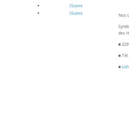
Suivre
Suivre
Nos 
Syndi
des H
■ 229
■ Tél
■
soh