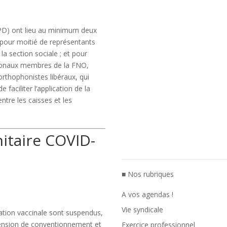
PD) ont lieu au minimum deux
 pour moitié de représentants
la section sociale ; et pour
égionaux membres de la FNO,
orthophonistes libéraux, qui
de faciliter l’application de la
ntre les caisses et les
nitaire COVID-
■ Nos rubriques
A vos agendas !
Vie syndicale
gation vaccinale sont suspendus,
spension de conventionnement et
Exercice professionnel