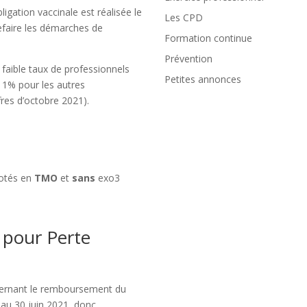
gation vaccinale est réalisée le
Les CPD
refaire les démarches de
Formation continue
Prévention
 faible taux de professionnels
Petites annonces
 1% pour les autres
res d’octobre 2021).
cotés en
TMO
et
sans
exo3
 pour Perte
ncernant le remboursement du
 au 30 juin 2021, donc