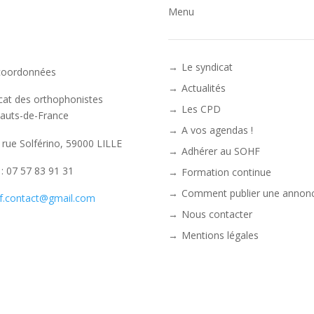
Menu
Le syndicat
coordonnées
Actualités
cat des orthophonistes
Les CPD
auts-de-France
A vos agendas !
 rue Solférino, 59000 LILLE
Adhérer au SOHF
. : 07 57 83 91 31
Formation continue
Comment publier une annonc
f.contact@gmail.com
Nous contacter
Mentions légales