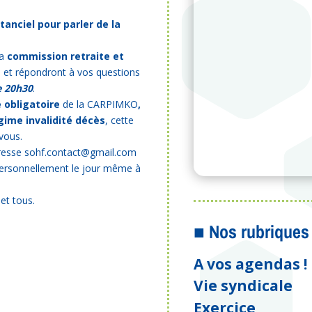
anciel pour parler de la
la
commission retraite et
 et répondront à vos questions
de 20h30
.
 obligatoire
de la CARPIMKO
,
ime invalidité décès
, cette
 vous.
’adresse sohf.contact@gmail.com
ersonnellement le jour même à
et tous.
■ Nos rubriques
A vos agendas !
Vie syndicale
Exercice