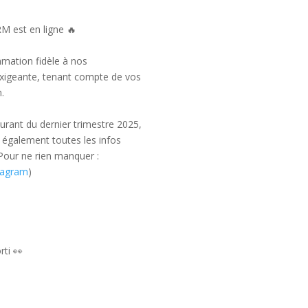
 est en ligne 🔥
mmation fidèle à nos
 exigeante, tenant compte de vos
n.
urant du dernier trimestre 2025,
 également toutes les infos
 Pour ne rien manquer :
tagram
)
ti 👀