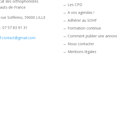
cat des orthophonistes
Les CPD
auts-de-France
A vos agendas !
 rue Solférino, 59000 LILLE
Adhérer au SOHF
. : 07 57 83 91 31
Formation continue
Comment publier une annonc
f.contact@gmail.com
Nous contacter
Mentions légales