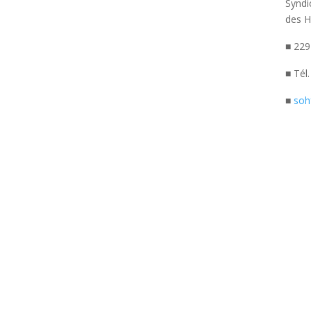
Syndi
des H
■ 229
■ Tél
■
soh