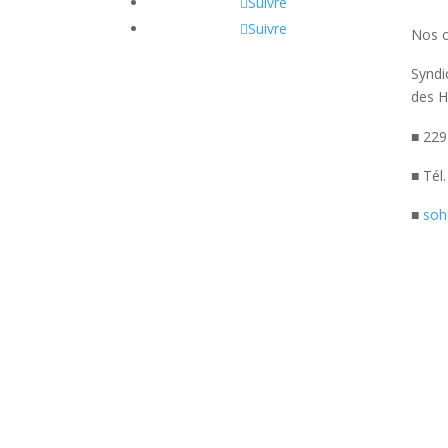
Suivre
Suivre
Nos 
Syndi
des H
■ 229
■ Tél
■
soh