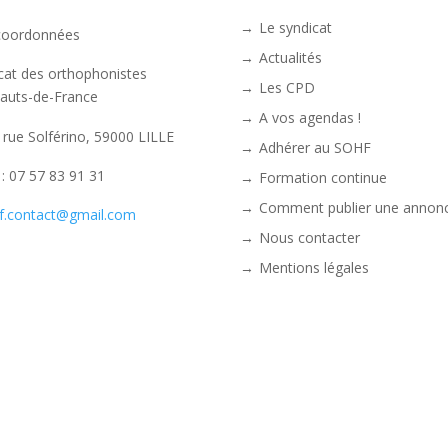
Le syndicat
coordonnées
Actualités
cat des orthophonistes
Les CPD
auts-de-France
A vos agendas !
 rue Solférino, 59000 LILLE
Adhérer au SOHF
. : 07 57 83 91 31
Formation continue
Comment publier une annonc
f.contact@gmail.com
Nous contacter
Mentions légales